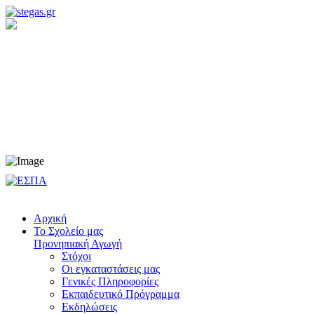
Προνηπιακή Αγωγή
Νηπιαγωγείο
Δημοτικό
Γυμνάσιο
Λύκειο
Αρχική
Το Σχολείο μας
Προνηπιακή Αγωγή
Στόχοι
Οι εγκαταστάσεις μας
Γενικές Πληροφορίες
Εκπαιδευτικό Πρόγραμμα
Εκδηλώσεις