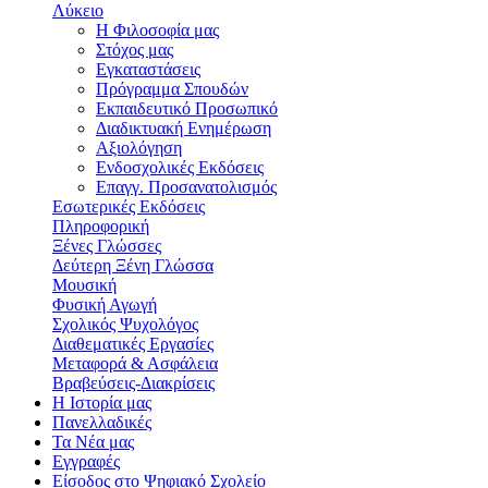
Λύκειο
Η Φιλοσοφία μας
Στόχος μας
Εγκαταστάσεις
Πρόγραμμα Σπουδών
Εκπαιδευτικό Προσωπικό
Διαδικτυακή Ενημέρωση
Αξιολόγηση
Ενδοσχολικές Εκδόσεις
Επαγγ. Προσανατολισμός
Εσωτερικές Εκδόσεις
Πληροφορική
Ξένες Γλώσσες
Δεύτερη Ξένη Γλώσσα
Μουσική
Φυσική Αγωγή
Σχολικός Ψυχολόγος
Διαθεματικές Εργασίες
Μεταφορά & Ασφάλεια
Βραβεύσεις-Διακρίσεις
Η Ιστορία μας
Πανελλαδικές
Τα Νέα μας
Εγγραφές
Είσοδος στο Ψηφιακό Σχολείο