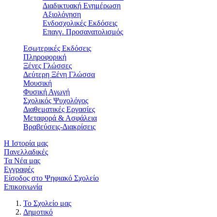
Διαδικτυακή Ενημέρωση
Αξιολόγηση
Ενδοσχολικές Εκδόσεις
Επαγγ. Προσανατολισμός
Εσωτερικές Εκδόσεις
Πληροφορική
Ξένες Γλώσσες
Δεύτερη Ξένη Γλώσσα
Μουσική
Φυσική Αγωγή
Σχολικός Ψυχολόγος
Διαθεματικές Εργασίες
Μεταφορά & Ασφάλεια
Βραβεύσεις-Διακρίσεις
Η Ιστορία μας
Πανελλαδικές
Τα Νέα μας
Εγγραφές
Είσοδος στο Ψηφιακό Σχολείο
Επικοινωνία
Το Σχολείο μας
Δημοτικό