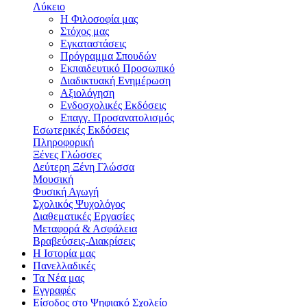
Λύκειο
Η Φιλοσοφία μας
Στόχος μας
Εγκαταστάσεις
Πρόγραμμα Σπουδών
Εκπαιδευτικό Προσωπικό
Διαδικτυακή Ενημέρωση
Αξιολόγηση
Ενδοσχολικές Εκδόσεις
Επαγγ. Προσανατολισμός
Εσωτερικές Εκδόσεις
Πληροφορική
Ξένες Γλώσσες
Δεύτερη Ξένη Γλώσσα
Μουσική
Φυσική Αγωγή
Σχολικός Ψυχολόγος
Διαθεματικές Εργασίες
Μεταφορά & Ασφάλεια
Βραβεύσεις-Διακρίσεις
Η Ιστορία μας
Πανελλαδικές
Τα Νέα μας
Εγγραφές
Είσοδος στο Ψηφιακό Σχολείο