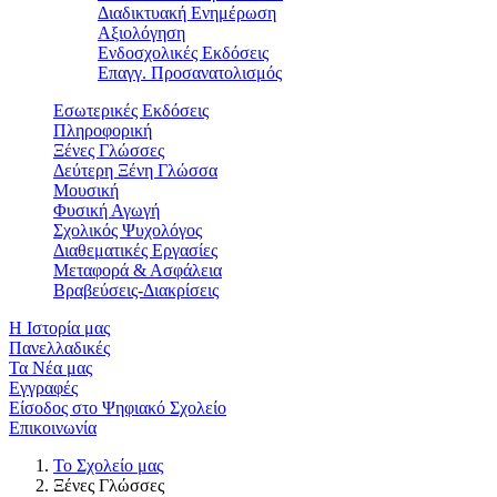
Διαδικτυακή Ενημέρωση
Αξιολόγηση
Ενδοσχολικές Εκδόσεις
Επαγγ. Προσανατολισμός
Εσωτερικές Εκδόσεις
Πληροφορική
Ξένες Γλώσσες
Δεύτερη Ξένη Γλώσσα
Μουσική
Φυσική Αγωγή
Σχολικός Ψυχολόγος
Διαθεματικές Εργασίες
Μεταφορά & Ασφάλεια
Βραβεύσεις-Διακρίσεις
Η Ιστορία μας
Πανελλαδικές
Τα Νέα μας
Εγγραφές
Είσοδος στο Ψηφιακό Σχολείο
Επικοινωνία
Το Σχολείο μας
Ξένες Γλώσσες