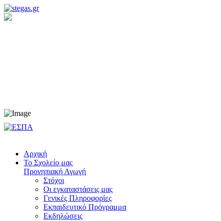
Προνηπιακή Αγωγή
Νηπιαγωγείο
Δημοτικό
Γυμνάσιο
Λύκειο
Αρχική
Το Σχολείο μας
Προνηπιακή Αγωγή
Στόχοι
Οι εγκαταστάσεις μας
Γενικές Πληροφορίες
Εκπαιδευτικό Πρόγραμμα
Εκδηλώσεις