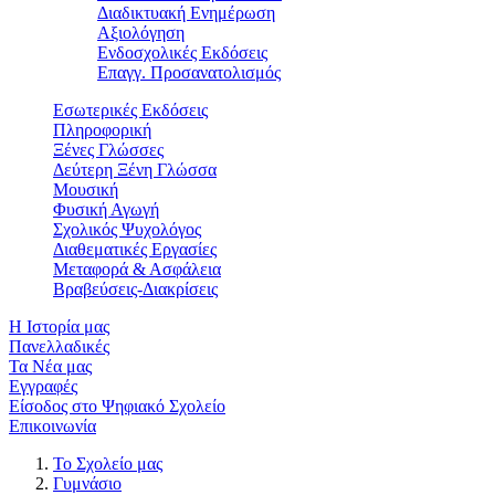
Διαδικτυακή Ενημέρωση
Αξιολόγηση
Ενδοσχολικές Εκδόσεις
Επαγγ. Προσανατολισμός
Εσωτερικές Εκδόσεις
Πληροφορική
Ξένες Γλώσσες
Δεύτερη Ξένη Γλώσσα
Μουσική
Φυσική Αγωγή
Σχολικός Ψυχολόγος
Διαθεματικές Εργασίες
Μεταφορά & Ασφάλεια
Βραβεύσεις-Διακρίσεις
Η Ιστορία μας
Πανελλαδικές
Τα Νέα μας
Εγγραφές
Είσοδος στο Ψηφιακό Σχολείο
Επικοινωνία
Το Σχολείο μας
Γυμνάσιο