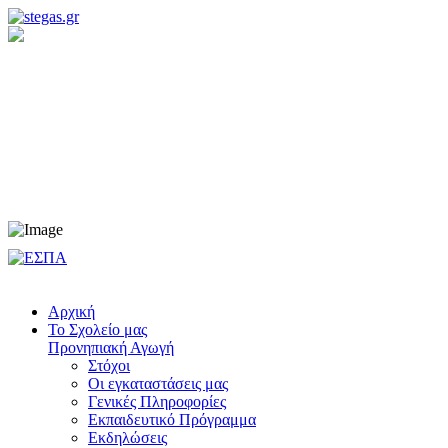
Προνηπιακή Αγωγή
Νηπιαγωγείο
Δημοτικό
Γυμνάσιο
Λύκειο
Αρχική
Το Σχολείο μας
Προνηπιακή Αγωγή
Στόχοι
Οι εγκαταστάσεις μας
Γενικές Πληροφορίες
Εκπαιδευτικό Πρόγραμμα
Εκδηλώσεις