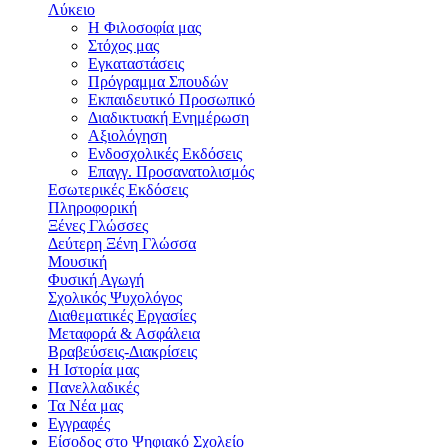
Λύκειο
Η Φιλοσοφία μας
Στόχος μας
Εγκαταστάσεις
Πρόγραμμα Σπουδών
Εκπαιδευτικό Προσωπικό
Διαδικτυακή Ενημέρωση
Αξιολόγηση
Ενδοσχολικές Εκδόσεις
Επαγγ. Προσανατολισμός
Εσωτερικές Εκδόσεις
Πληροφορική
Ξένες Γλώσσες
Δεύτερη Ξένη Γλώσσα
Μουσική
Φυσική Αγωγή
Σχολικός Ψυχολόγος
Διαθεματικές Εργασίες
Μεταφορά & Ασφάλεια
Βραβεύσεις-Διακρίσεις
Η Ιστορία μας
Πανελλαδικές
Τα Νέα μας
Εγγραφές
Είσοδος στο Ψηφιακό Σχολείο