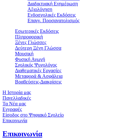
Διαδικτυακή Ενημέρωση
Αξιολόγηση
Ενδοσχολικές Εκδόσεις
Επαγγ. Προσανατολισμός
Εσωτερικές Εκδόσεις
Πληροφορική
Ξένες Γλώσσες
Δεύτερη Ξένη Γλώσσα
Μουσική
Φυσική Αγωγή
Σχολικός Ψυχολόγος
Διαθεματικές Εργασίες
Μεταφορά & Ασφάλεια
Βραβεύσεις-Διακρίσεις
Η Ιστορία μας
Πανελλαδικές
Τα Νέα μας
Εγγραφές
Είσοδος στο Ψηφιακό Σχολείο
Επικοινωνία
Επικοινωνία