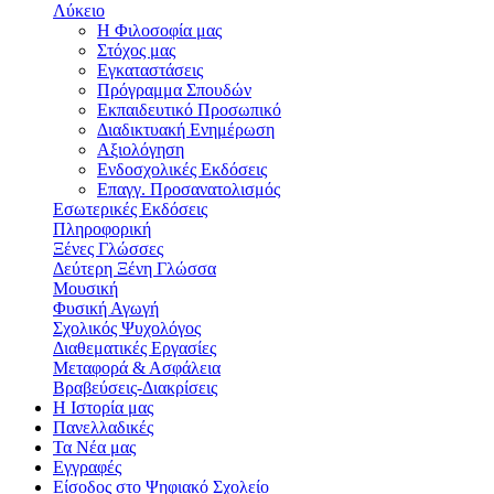
Λύκειο
Η Φιλοσοφία μας
Στόχος μας
Εγκαταστάσεις
Πρόγραμμα Σπουδών
Εκπαιδευτικό Προσωπικό
Διαδικτυακή Ενημέρωση
Αξιολόγηση
Ενδοσχολικές Εκδόσεις
Επαγγ. Προσανατολισμός
Εσωτερικές Εκδόσεις
Πληροφορική
Ξένες Γλώσσες
Δεύτερη Ξένη Γλώσσα
Μουσική
Φυσική Αγωγή
Σχολικός Ψυχολόγος
Διαθεματικές Εργασίες
Μεταφορά & Ασφάλεια
Βραβεύσεις-Διακρίσεις
Η Ιστορία μας
Πανελλαδικές
Τα Νέα μας
Εγγραφές
Είσοδος στο Ψηφιακό Σχολείο