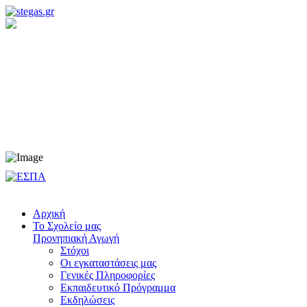
Προνηπιακή Αγωγή
Νηπιαγωγείο
Δημοτικό
Γυμνάσιο
Λύκειο
Αρχική
Το Σχολείο μας
Προνηπιακή Αγωγή
Στόχοι
Οι εγκαταστάσεις μας
Γενικές Πληροφορίες
Εκπαιδευτικό Πρόγραμμα
Εκδηλώσεις