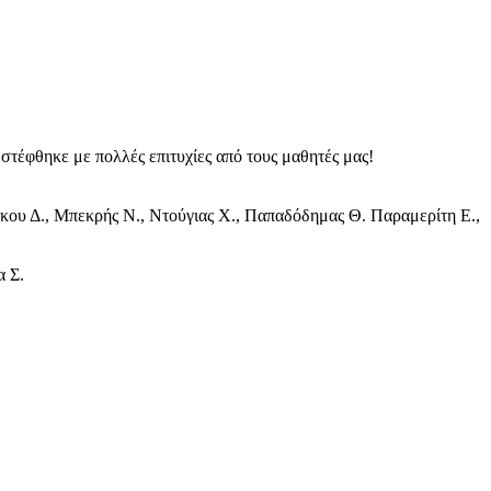
στέφθηκε με πολλές επιτυχίες από τους μαθητές μας!
κου Δ., Μπεκρής Ν., Ντούγιας Χ., Παπαδόδημας Θ. Παραμερίτη Ε.,
α Σ.