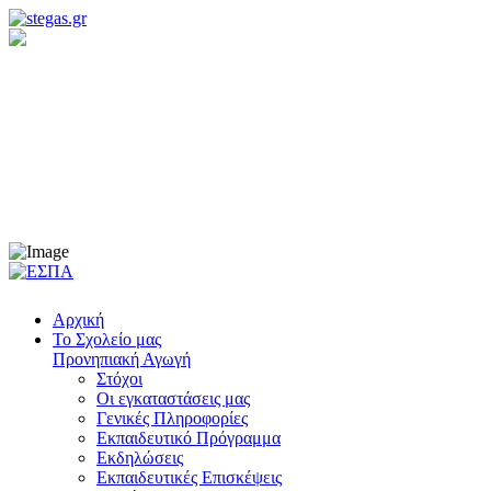
Προνηπιακή Αγωγή
Νηπιαγωγείο
Δημοτικό
Γυμνάσιο
Λύκειο
Αρχική
Το Σχολείο μας
Προνηπιακή Αγωγή
Στόχοι
Οι εγκαταστάσεις μας
Γενικές Πληροφορίες
Εκπαιδευτικό Πρόγραμμα
Εκδηλώσεις
Εκπαιδευτικές Eπισκέψεις