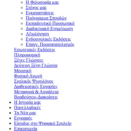
Η Φιλοσοφία μας
Στόχος μας
Εγκαταστάσεις
Πρόγραμμα Σπουδών
Εκπαιδευτικό Προσωπικό
Διαδικτυακή Ενημέρωση
Αξιολόγηση
Ενδοσχολικές Εκδόσεις
Επαγγ. Προσανατολισμός
Εσωτερικές Εκδόσεις
Πληροφορική
Ξένες Γλώσσες
Δεύτερη Ξένη Γλώσσα
Μουσική
Φυσική Αγωγή
Σχολικός Ψυχολόγος
Διαθεματικές Εργασίες
Μεταφορά & Ασφάλεια
Βραβεύσεις-Διακρίσεις
Η Ιστορία μας
Πανελλαδικές
Τα Νέα μας
Εγγραφές
Είσοδος στο Ψηφιακό Σχολείο
Επικοινωνία