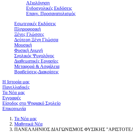
Αξιολόγηση
Ενδοσχολικές Εκδόσεις
Επαγγ. Προσανατολισμός
Εσωτερικές Εκδόσεις
Πληροφορική
Ξένες Γλώσσες
Δεύτερη Ξένη Γλώσσα
Μουσική
Φυσική Αγωγή
Σχολικός Ψυχολόγος
Διαθεματικές Εργασίες
Μεταφορά & Ασφάλεια
Βραβεύσεις-Διακρίσεις
Η Ιστορία μας
Πανελλαδικές
Τα Νέα μας
Εγγραφές
Είσοδος στο Ψηφιακό Σχολείο
Επικοινωνία
Τα Νέα μας
Μαθητικά Νέα
ΠΑΝΕΛΛΗΝΙΟΣ ΔΙΑΓΩΝΙΣΜΟΣ ΦΥΣΙΚΗΣ "ΑΡΙΣΤΟΤΕ