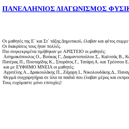
ΠΑΝΕΛΛΗΝΙΟΣ ΔΙΑΓΩΝΙΣΜΟΣ ΦΥΣΙ
Οι μαθητές της Ε΄ και Στ΄ τάξης Δημοτικού, έλαβαν και φέτος συμμ
Οι διακρίσεις τους ήταν πολλές.
Πιο συγκεκριμένα τιμήθηκαν με ΑΡΙΣΤΕΙΟ οι μαθητές:
Ασημακόπουλος Ο., Βούκας Γ., Διαμαντοπούλου Σ., Καλτσάς Β., Κ
Πατέρας Π., Πουταχίδης Κ., Σπυράτος Γ., Τατάρη Α. και Τρέσσου 
και με ΕΥΦΗΜΟ ΜΝΕΙΑ οι μαθητές:
Αγριτέλης Α., Δρακουλάκης Π., Ζάχαρη Ι., Νικολουδάκης Δ., Πανα
Θερμά συγχαρητήρια σε όλα τα παιδιά που έλαβαν μέρος και εκπρ
Τους ευχόμαστε μόνο επιτυχίες!