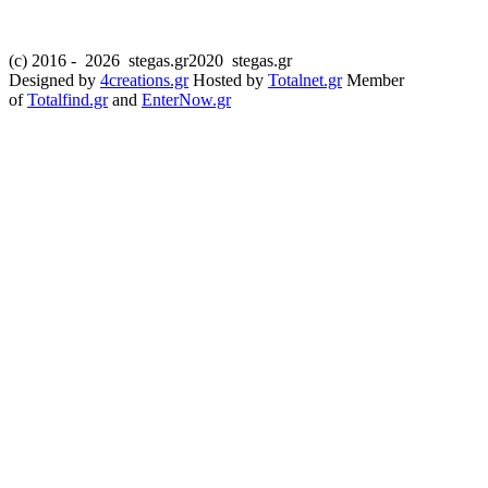
(c) 2016 -
2026 stegas.gr2020 stegas.gr
Designed by
4creations.gr
Hosted by
Totalnet.gr
Member
of
Totalfind.gr
and
EnterNow.gr