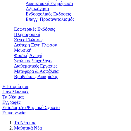
Διαδικτυακή Ενημέρωση
Αξιολόγηση
Ενδοσχολικές Εκδόσεις
Επαγγ. Προσανατολισμός
Εσωτερικές Εκδόσεις
Πληροφορική
Ξένες Γλώσσες
Δεύτερη Ξένη Γλώσσα
Μουσική
Φυσική Αγωγή
Σχολικός Ψυχολόγος
Διαθεματικές Εργασίες
Μεταφορά & Ασφάλεια
Βραβεύσεις-Διακρίσεις
Η Ιστορία μας
Πανελλαδικές
Τα Νέα μας
Εγγραφές
Είσοδος στο Ψηφιακό Σχολείο
Επικοινωνία
Τα Νέα μας
Μαθητικά Νέα