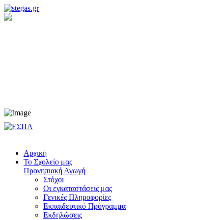
Προνηπιακή Αγωγή
Νηπιαγωγείο
Δημοτικό
Γυμνάσιο
Λύκειο
Αρχική
Το Σχολείο μας
Προνηπιακή Αγωγή
Στόχοι
Οι εγκαταστάσεις μας
Γενικές Πληροφορίες
Εκπαιδευτικό Πρόγραμμα
Εκδηλώσεις