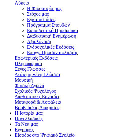
Λύκειο
Η Φιλοσοφία μας
Στόχος μας
Εγκαταστάσεις
Πρόγραμμα Σπουδών
Εκπαιδευτικό Προσωπικό
Διαδικτυακή Ενημέρωση
Αξιολόγηση
Ενδοσχολικές Εκδόσεις
Επαγγ. Προσανατολισμός
Εσωτερικές Εκδόσεις
Πληροφορική
Ξένες Γλώσσες
Δεύτερη Ξένη Γλώσσα
Μουσική
Φυσική Αγωγή
Σχολικός Ψυχολόγος
Διαθεματικές Εργασίες
Μεταφορά & Ασφάλεια
Βραβεύσεις-Διακρίσεις
Η Ιστορία μας
Πανελλαδικές
Τα Νέα μας
Εγγραφές
Είσοδος στο Ψηφιακό Σχολείο