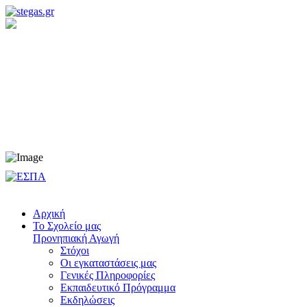
Προνηπιακή Αγωγή
Νηπιαγωγείο
Δημοτικό
Γυμνάσιο
Λύκειο
Αρχική
Το Σχολείο μας
Προνηπιακή Αγωγή
Στόχοι
Οι εγκαταστάσεις μας
Γενικές Πληροφορίες
Εκπαιδευτικό Πρόγραμμα
Εκδηλώσεις